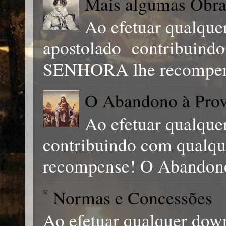
Mais algumas Obra
Ao efetuar qualque
apostolado contribuind
SENHORA lhe recompens
O Abandono à Prov
Ao efetuar qualque
contribuindo com qual
recompense! O Abandono
Normas e Concessões
Ao efetuar qualquer down