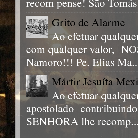
recom pense! São Tomás.
Grito de Alarme
Ao efetuar qualqu
com qualquer valor, 
Namoro!!! Pe. Elias Ma..
Mártir Jesuíta Mex
Ao efetuar qualque
apostolado contribuind
SENHORA lhe recomp..