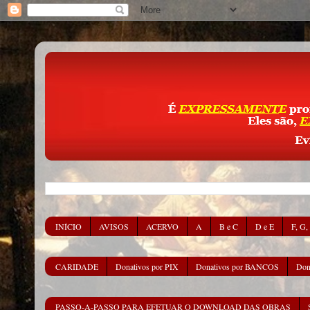
INÍCIO
AVISOS
ACERVO
A
B e C
D e E
F, G,
CARIDADE
Donativos por PIX
Donativos por BANCOS
Don
PASSO-A-PASSO PARA EFETUAR O DOWNLOAD DAS OBRAS