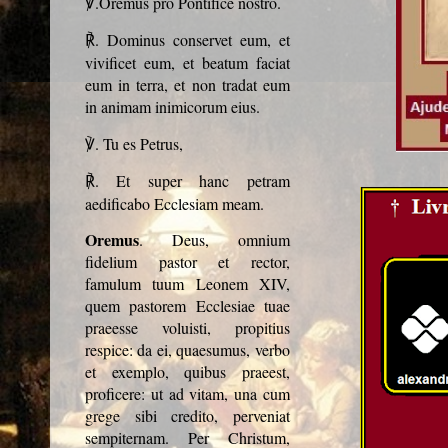
.Oremus pro Pontifice nostro.
℣
. Dominus conservet eum, et
℟
vivificet eum, et beatum faciat
eum in terra, et non tradat eum
in animam inimicorum eius.
. Tu es Petrus,
℣
. Et super hanc petram
℟
aedificabo Ecclesiam meam.
Oremus
. Deus, omnium
fidelium pastor et rector,
famulum tuum Leonem XIV,
quem pastorem Ecclesiae tuae
praeesse voluisti, propitius
respice: da ei, quaesumus, verbo
et exemplo, quibus praeest,
proficere: ut ad vitam, una cum
grege sibi credito, perveniat
sempiternam. Per Christum,