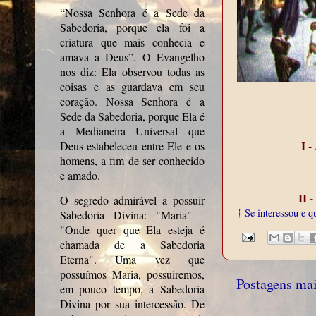
“Nossa Senhora é a Sede da
Sabedoria, porque ela foi a
criatura que mais conhecia e
amava a Deus”. O Evangelho
nos diz: Ela observou todas as
coisas e as guardava em seu
coração. Nossa Senhora é a
Sede da Sabedoria, porque Ela é
a Medianeira Universal que
I 
Deus estabeleceu entre Ele e os
homens, a fim de ser conhecido
e amado.
II 
O segredo admirável a possuir
† Se interessou e q
Sabedoria Divina: "Maria" -
"Onde quer que Ela esteja é
chamada de a Sabedoria
Eterna". Uma vez que
possuímos Maria, possuiremos,
Postagens mai
em pouco tempo, a Sabedoria
Divina por sua intercessão. De