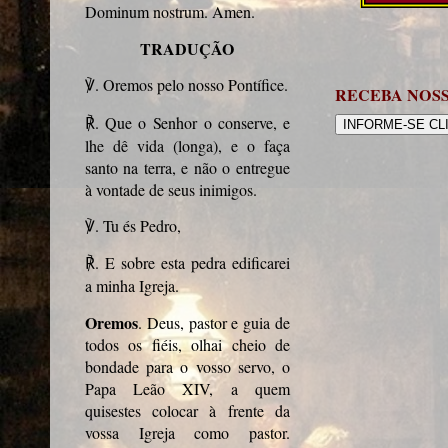
Dominum nostrum. Amen.
TRADUÇÃO
. Oremos pelo nosso Pontífice.
℣
RECEBA NOS
. Que o Senhor o conserve, e
℟
INFORME-SE CL
lhe dê vida (longa), e o faça
santo na terra, e não o entregue
à vontade de seus inimigos.
. Tu és Pedro,
℣
. E sobre esta pedra edificarei
℟
a minha Igreja.
Oremos
. Deus, pastor e guia de
todos os fiéis, olhai cheio de
bondade para o vosso servo, o
Papa Leão XIV, a quem
quisestes colocar à frente da
vossa Igreja como pastor.